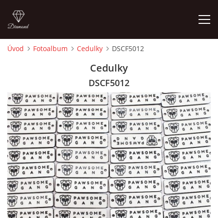
Úvod
Fotoalbum
Cedulky
DSCF5012
ÚVOD
Cedulky
DSCF5012
FOTOALBUM
CEDULKY
MOJE POSLEDNÍ PRÁCE