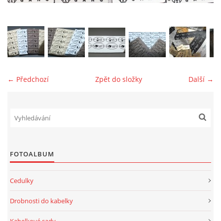
jk-laguna@seznam.cz
© 2025 eStránky.cz
← Předchozí
Zpět do složky
Další →
FOTOALBUM
Cedulky
Drobnosti do kabelky
Kabelkové sady