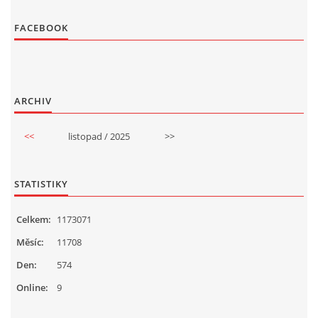
FACEBOOK
ARCHIV
<<
listopad / 2025
>>
STATISTIKY
Celkem:
1173071
Měsíc:
11708
Den:
574
Online:
9