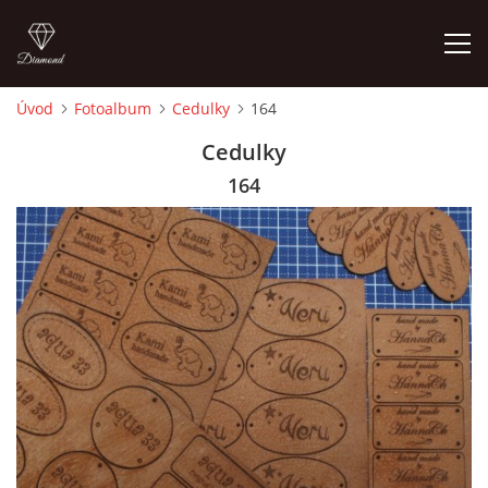
Úvod
Fotoalbum
Cedulky
164
ÚVOD
Cedulky
164
FOTOALBUM
CEDULKY
MOJE POSLEDNÍ PRÁCE