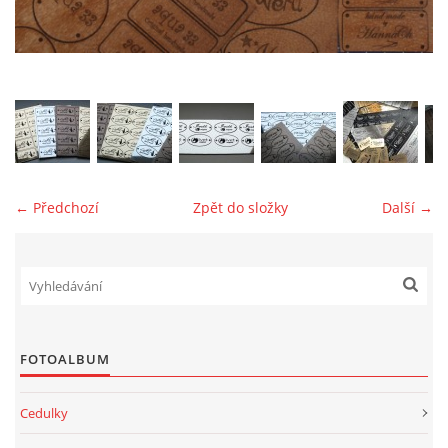
jk-laguna@seznam.cz
© 2025 eStránky.cz
← Předchozí
Zpět do složky
Další →
FOTOALBUM
Cedulky