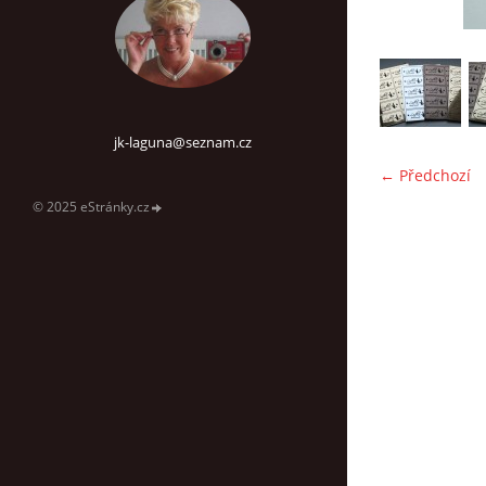
jk-laguna@seznam.cz
← Předchozí
© 2025 eStránky.cz