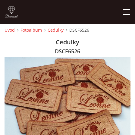
Úvod
Fotoalbum
Cedulky
DSCF6526
ÚVOD
Cedulky
DSCF6526
FOTOALBUM
CEDULKY
MOJE POSLEDNÍ PRÁCE