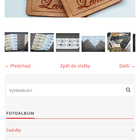
jk-laguna@seznam.cz
© 2025 eStránky.cz
← Předchozí
Zpět do složky
Další →
FOTOALBUM
Cedulky