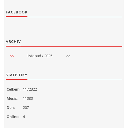
FACEBOOK
ARCHIV
<<
listopad / 2025
>>
STATISTIKY
Celkem:
1172322
Měsíc:
11080
Den:
207
Online:
4