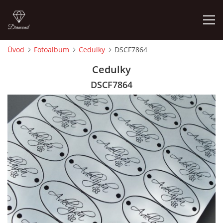
Úvod
Fotoalbum
Cedulky
DSCF7864
ÚVOD
Cedulky
DSCF7864
FOTOALBUM
CEDULKY
MOJE POSLEDNÍ PRÁCE