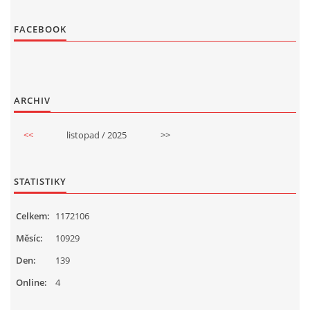
FACEBOOK
ARCHIV
<<
listopad / 2025
>>
STATISTIKY
Celkem:
1172106
Měsíc:
10929
Den:
139
Online:
4