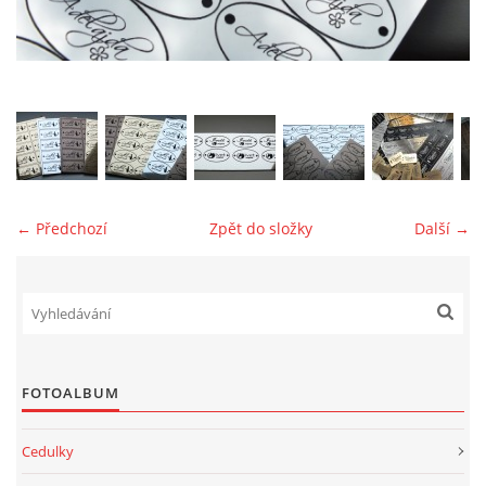
jk-laguna@seznam.cz
© 2025 eStránky.cz
← Předchozí
Zpět do složky
Další →
FOTOALBUM
Cedulky