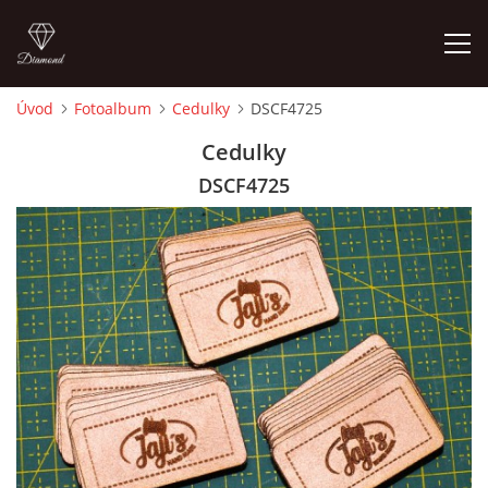
Úvod
Fotoalbum
Cedulky
DSCF4725
ÚVOD
Cedulky
DSCF4725
FOTOALBUM
CEDULKY
MOJE POSLEDNÍ PRÁCE