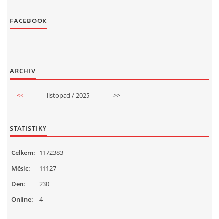
FACEBOOK
ARCHIV
<<
listopad / 2025
>>
STATISTIKY
Celkem:
1172383
Měsíc:
11127
Den:
230
Online:
4