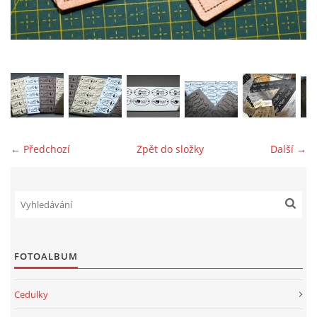
jk-laguna@seznam.cz
© 2025 eStránky.cz
← Předchozí
Zpět do složky
Další →
FOTOALBUM
Cedulky