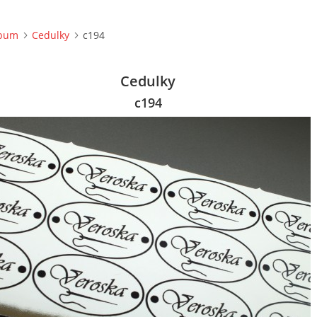
lbum
Cedulky
c194
Cedulky
c194