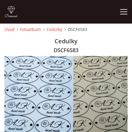
Úvod
Fotoalbum
Cedulky
DSCF6583
ÚVOD
Cedulky
DSCF6583
FOTOALBUM
CEDULKY
MOJE POSLEDNÍ PRÁCE