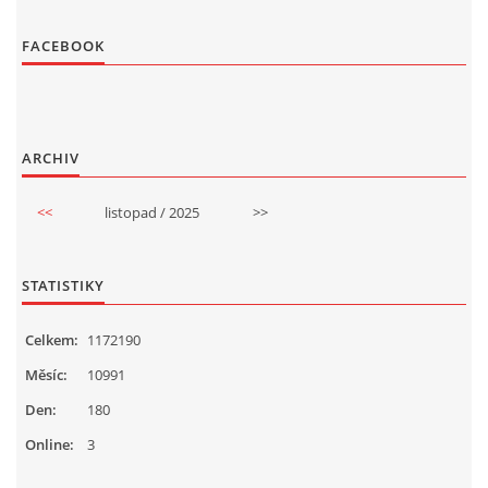
FACEBOOK
ARCHIV
<<
listopad / 2025
>>
STATISTIKY
Celkem:
1172190
Měsíc:
10991
Den:
180
Online:
3