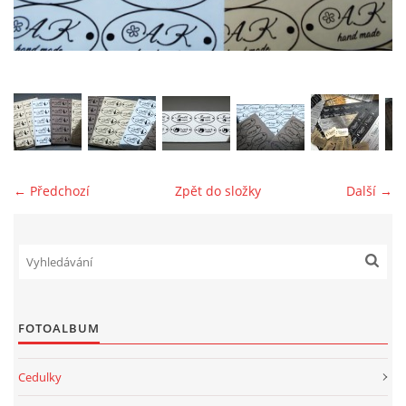
jk-laguna@seznam.cz
© 2025 eStránky.cz
← Předchozí
Zpět do složky
Další →
FOTOALBUM
Cedulky