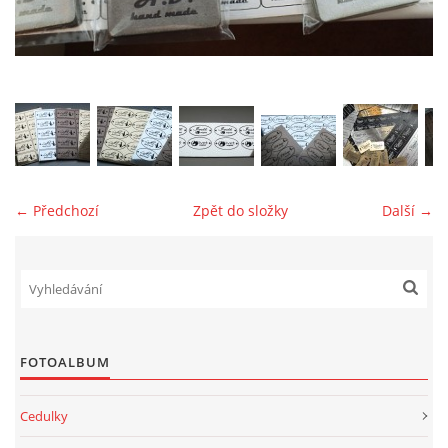
jk-laguna@seznam.cz
© 2025 eStránky.cz
← Předchozí
Zpět do složky
Další →
FOTOALBUM
Cedulky