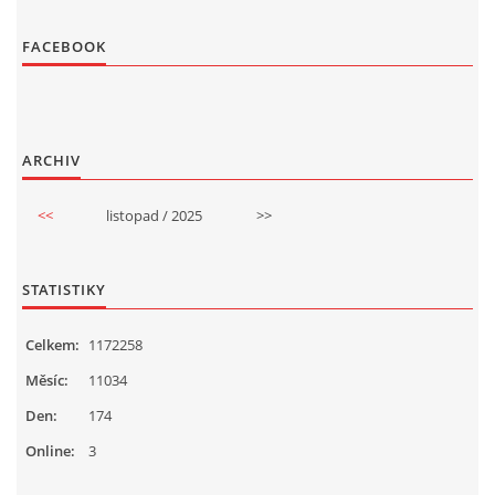
FACEBOOK
ARCHIV
<<
listopad / 2025
>>
STATISTIKY
Celkem:
1172258
Měsíc:
11034
Den:
174
Online:
3