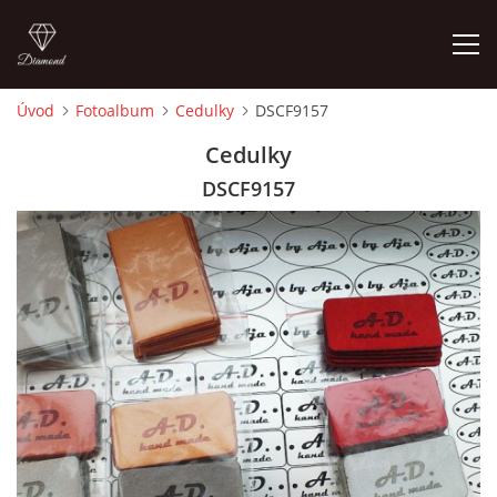
Úvod
Fotoalbum
Cedulky
DSCF9157
ÚVOD
Cedulky
DSCF9157
FOTOALBUM
CEDULKY
MOJE POSLEDNÍ PRÁCE