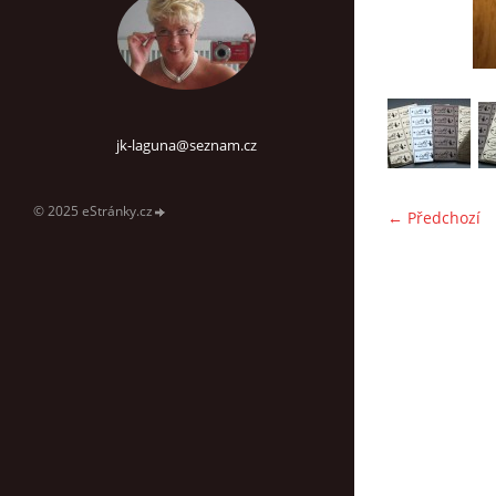
jk-laguna@seznam.cz
© 2025 eStránky.cz
← Předchozí