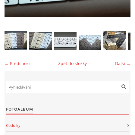
jk-laguna@seznam.cz
© 2025 eStránky.cz
← Předchozí
Zpět do složky
Další →
FOTOALBUM
Cedulky