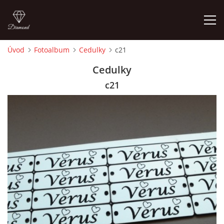
Úvod
Fotoalbum
Cedulky
c21
ÚVOD
Cedulky
c21
FOTOALBUM
CEDULKY
MOJE POSLEDNÍ PRÁCE