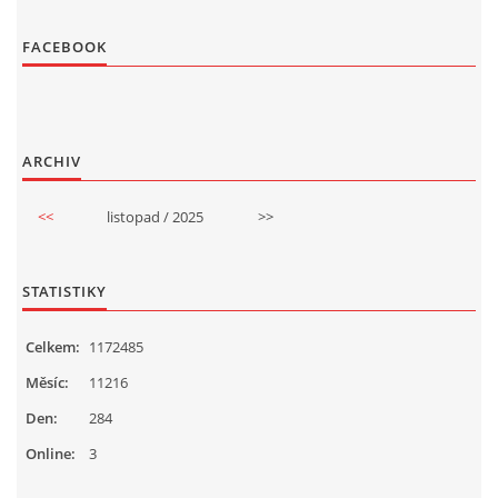
FACEBOOK
ARCHIV
<<
listopad / 2025
>>
STATISTIKY
Celkem:
1172485
Měsíc:
11216
Den:
284
Online:
3