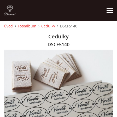
Úvod
Fotoalbum
Cedulky
DSCF5140
ÚVOD
Cedulky
DSCF5140
FOTOALBUM
CEDULKY
MOJE POSLEDNÍ PRÁCE