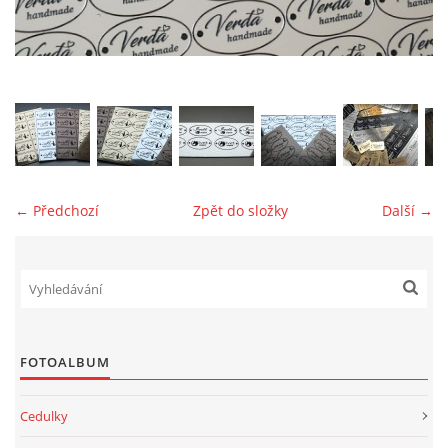
jk-laguna@seznam.cz
© 2025 eStránky.cz
← Předchozí
Zpět do složky
Další →
FOTOALBUM
Cedulky