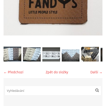
jk-laguna@seznam.cz
© 2025 eStránky.cz
← Předchozí
Zpět do složky
Další →