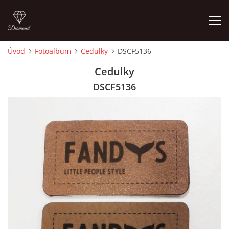
Úvod
Fotoalbum
Cedulky
DSCF5136
ÚVOD
Cedulky
DSCF5136
FOTOALBUM
CEDULKY
MOJE POSLEDNÍ PRÁCE