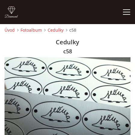
Úvod
Fotoalbum
Cedulky
c58
ÚVOD
Cedulky
c58
FOTOALBUM
CEDULKY
MOJE POSLEDNÍ PRÁCE