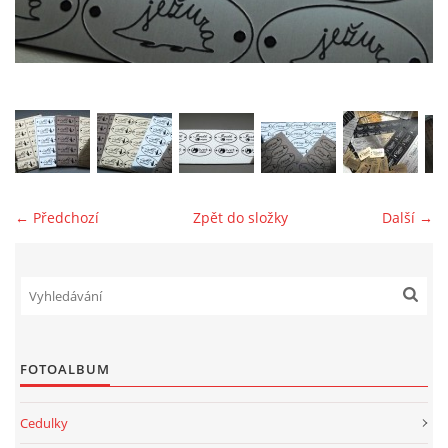
jk-laguna@seznam.cz
© 2025 eStránky.cz
← Předchozí
Zpět do složky
Další →
FOTOALBUM
Cedulky