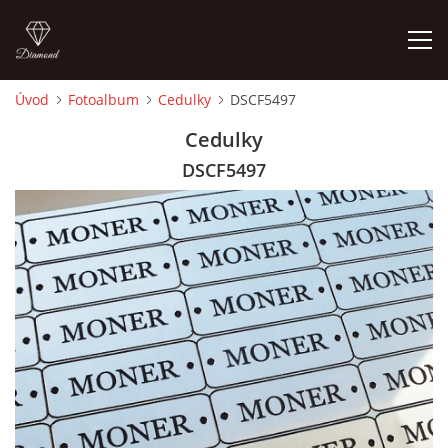
Úvod
Fotoalbum
Cedulky
DSCF5497
ÚVOD
Cedulky
DSCF5497
FOTOALBUM
CEDULKY
MOJE POSLEDNÍ PRÁCE