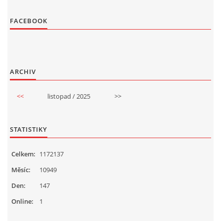
FACEBOOK
ARCHIV
<<
listopad / 2025
>>
STATISTIKY
Celkem:
1172137
Měsíc:
10949
Den:
147
Online:
1