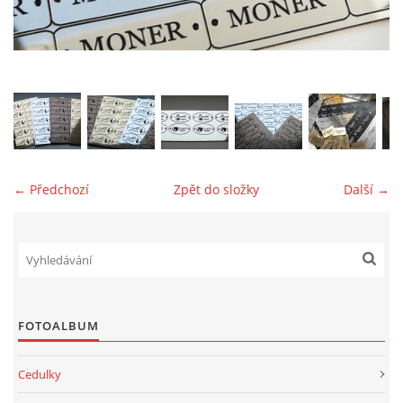
jk-laguna@seznam.cz
© 2025 eStránky.cz
← Předchozí
Zpět do složky
Další →
FOTOALBUM
Cedulky