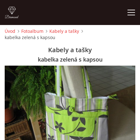
Úvod
Fotoalbum
Kabely a tašky
kabelka zelená s kapsou
ÚVOD
Kabely a tašky
FOTOALBUM
kabelka zelená s kapsou
CEDULKY
MOJE POSLEDNÍ PRÁCE