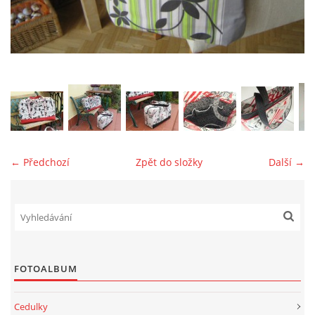
jk-laguna@seznam.cz
© 2025 eStránky.cz
← Předchozí
Zpět do složky
Další →
FOTOALBUM
Cedulky