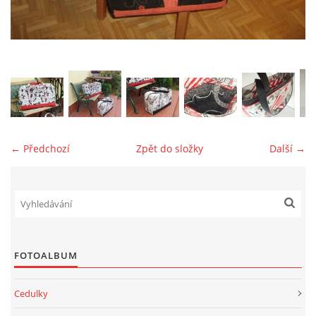
jk-laguna@seznam.cz
© 2025 eStránky.cz
← Předchozí
Zpět do složky
Další →
FOTOALBUM
Cedulky