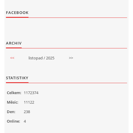
FACEBOOK
ARCHIV
<<
listopad / 2025
>>
STATISTIKY
Celkem:
1172374
Měsíc:
11122
Den:
238
Online:
4