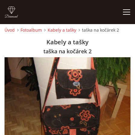
Úvod
Fotoalbum
Kabely a tašky
taška na kočárek 2
ÚVOD
Kabely a tašky
taška na kočárek 2
FOTOALBUM
CEDULKY
MOJE POSLEDNÍ PRÁCE