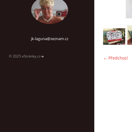
jk-laguna@seznam.cz
© 2025 eStránky.cz
← Předchozí