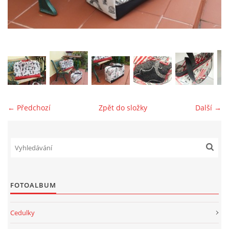
jk-laguna@seznam.cz
© 2025 eStránky.cz
← Předchozí
Zpět do složky
Další →
FOTOALBUM
Cedulky