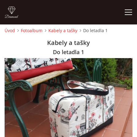
Úvod
Fotoalbum
Kabely a tašky
Do letadla 1
ÚVOD
Kabely a tašky
Do letadla 1
FOTOALBUM
CEDULKY
MOJE POSLEDNÍ PRÁCE