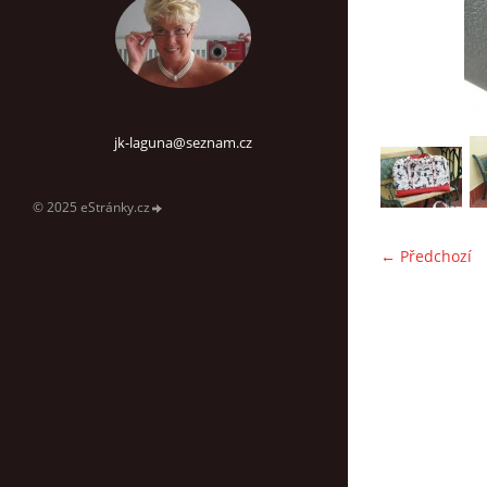
jk-laguna@seznam.cz
© 2025 eStránky.cz
← Předchozí