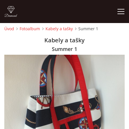
Úvod
Fotoalbum
Kabely a tašky
Summer 1
ÚVOD
Kabely a tašky
Summer 1
FOTOALBUM
CEDULKY
MOJE POSLEDNÍ PRÁCE