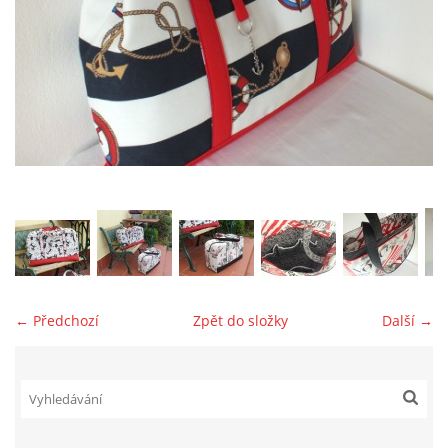
jk-laguna@seznam.cz
© 2025 eStránky.cz
← Předchozí
Zpět do složky
Další →