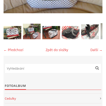
jk-laguna@seznam.cz
© 2025 eStránky.cz
← Předchozí
Zpět do složky
Další →
FOTOALBUM
Cedulky