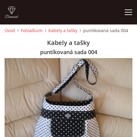
Úvod
Fotoalbum
Kabely a tašky
puntíkovaná sada 004
ÚVOD
Kabely a tašky
puntíkovaná sada 004
FOTOALBUM
CEDULKY
MOJE POSLEDNÍ PRÁCE