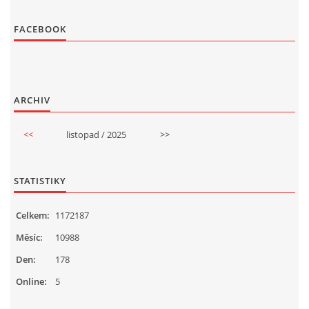
FACEBOOK
ARCHIV
<<
listopad / 2025
>>
STATISTIKY
Celkem:
1172187
Měsíc:
10988
Den:
178
Online:
5