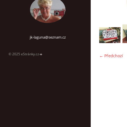
jk-laguna@seznam.cz
© 2025 eStránky.cz
← Předchozí