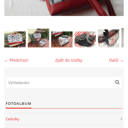
jk-laguna@seznam.cz
© 2025 eStránky.cz
← Předchozí
Zpět do složky
Další →
FOTOALBUM
Cedulky