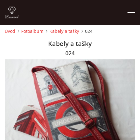
Úvod
Fotoalbum
Kabely a tašky
024
ÚVOD
Kabely a tašky
024
FOTOALBUM
CEDULKY
MOJE POSLEDNÍ PRÁCE