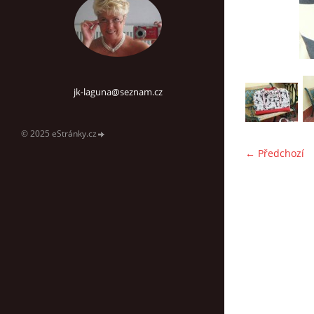
jk-laguna@seznam.cz
© 2025 eStránky.cz
← Předchozí