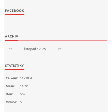
FACEBOOK
ARCHIV
<<
listopad / 2025
>>
STATISTIKY
Celkem:
1173054
Měsíc:
11691
Den:
569
Online:
5