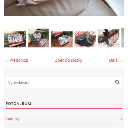
jk-laguna@seznam.cz
© 2025 eStránky.cz
← Předchozí
Zpět do složky
Další →
FOTOALBUM
Cedulky