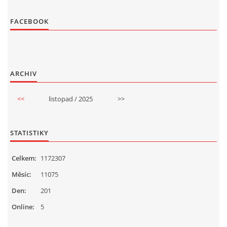
FACEBOOK
ARCHIV
<<
listopad / 2025
>>
STATISTIKY
Celkem:
1172307
Měsíc:
11075
Den:
201
Online:
5