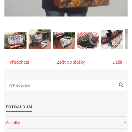
jk-laguna@seznam.cz
© 2025 eStránky.cz
← Předchozí
Zpět do složky
Další →
FOTOALBUM
Cedulky