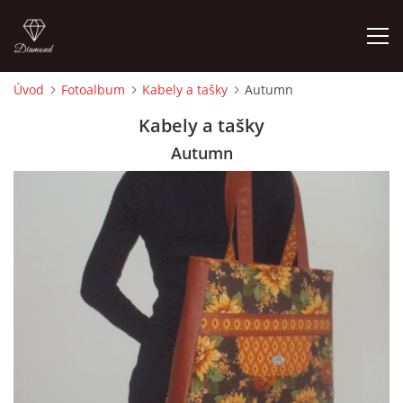
Úvod
Fotoalbum
Kabely a tašky
Autumn
ÚVOD
Kabely a tašky
Autumn
FOTOALBUM
CEDULKY
MOJE POSLEDNÍ PRÁCE