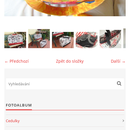
jk-laguna@seznam.cz
© 2025 eStránky.cz
← Předchozí
Zpět do složky
Další →
FOTOALBUM
Cedulky