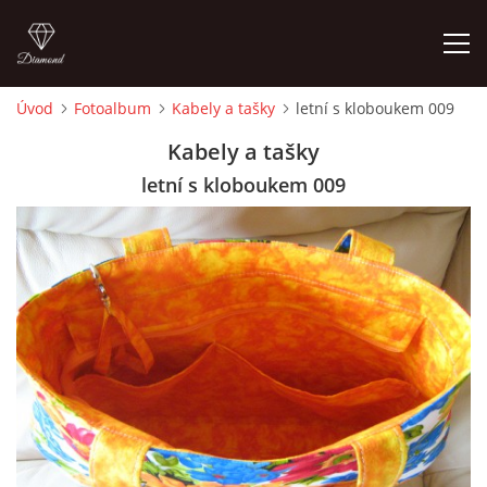
Úvod
Fotoalbum
Kabely a tašky
letní s kloboukem 009
ÚVOD
Kabely a tašky
letní s kloboukem 009
FOTOALBUM
CEDULKY
MOJE POSLEDNÍ PRÁCE