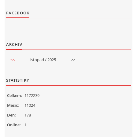
FACEBOOK
ARCHIV
<<
listopad / 2025
>>
STATISTIKY
Celkem:
1172239
Měsíc:
11024
Den:
178
Online:
1