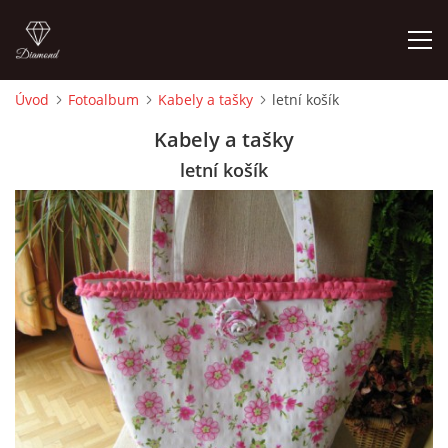
Úvod
Fotoalbum
Kabely a tašky
letní košík
ÚVOD
Kabely a tašky
letní košík
FOTOALBUM
CEDULKY
MOJE POSLEDNÍ PRÁCE