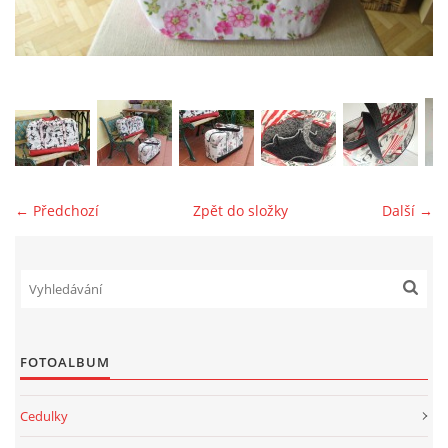
jk-laguna@seznam.cz
© 2025 eStránky.cz
← Předchozí
Zpět do složky
Další →
FOTOALBUM
Cedulky