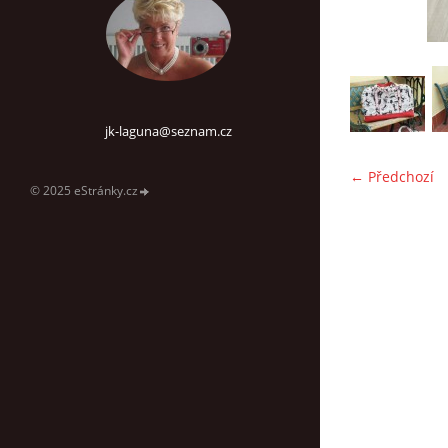
jk-laguna@seznam.cz
← Předchozí
© 2025 eStránky.cz