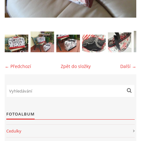
jk-laguna@seznam.cz
© 2025 eStránky.cz
← Předchozí
Zpět do složky
Další →
FOTOALBUM
Cedulky