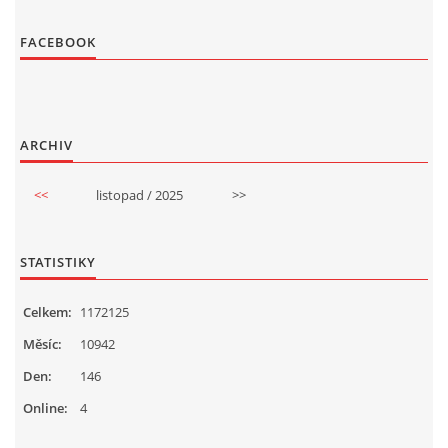
FACEBOOK
ARCHIV
<<
listopad / 2025
>>
STATISTIKY
Celkem:
1172125
Měsíc:
10942
Den:
146
Online:
4