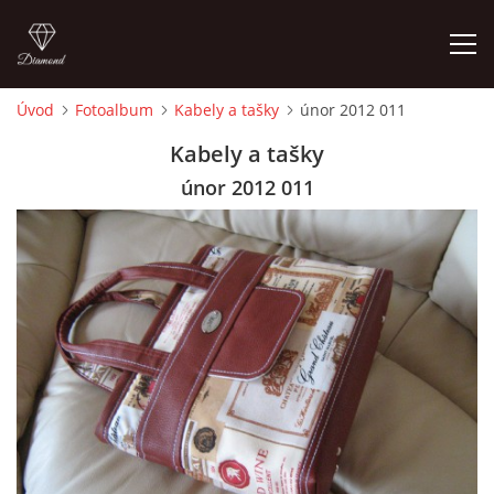
Úvod
Fotoalbum
Kabely a tašky
únor 2012 011
ÚVOD
Kabely a tašky
únor 2012 011
FOTOALBUM
CEDULKY
MOJE POSLEDNÍ PRÁCE