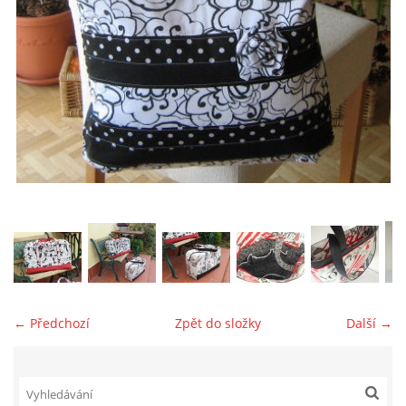
jk-laguna@seznam.cz
© 2025 eStránky.cz
← Předchozí
Zpět do složky
Další →