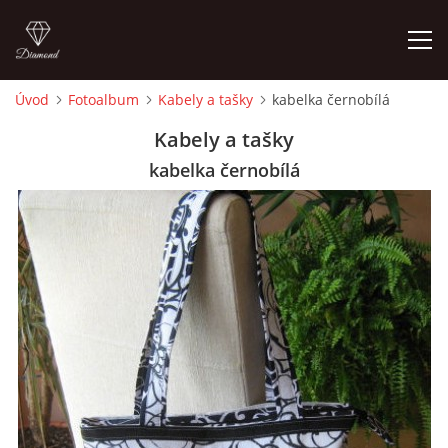
Úvod
Fotoalbum
Kabely a tašky
kabelka černobílá
ÚVOD
Kabely a tašky
kabelka černobílá
FOTOALBUM
CEDULKY
MOJE POSLEDNÍ PRÁCE