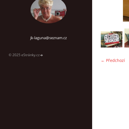
jk-laguna@seznam.cz
© 2025 eStránky.cz
← Předchozí