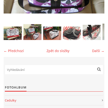
jk-laguna@seznam.cz
© 2025 eStránky.cz
← Předchozí
Zpět do složky
Další →
FOTOALBUM
Cedulky