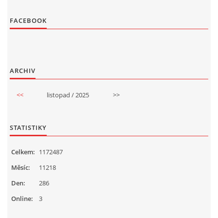
FACEBOOK
ARCHIV
<<
listopad / 2025
>>
STATISTIKY
Celkem:
1172487
Měsíc:
11218
Den:
286
Online:
3