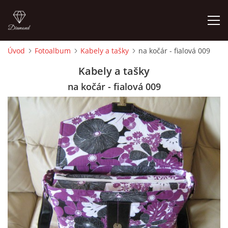
Úvod
Fotoalbum
Kabely a tašky
na kočár - fialová 009
ÚVOD
Kabely a tašky
na kočár - fialová 009
FOTOALBUM
CEDULKY
MOJE POSLEDNÍ PRÁCE