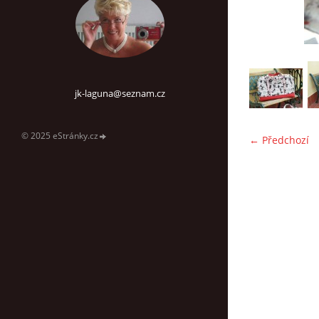
jk-laguna@seznam.cz
© 2025 eStránky.cz
← Předchozí