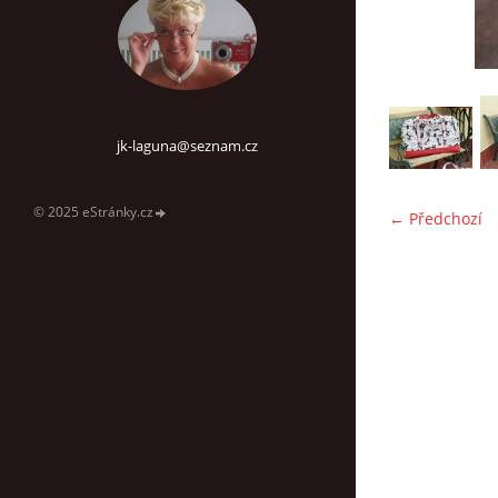
jk-laguna@seznam.cz
© 2025 eStránky.cz
← Předchozí