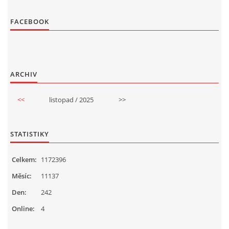
FACEBOOK
ARCHIV
<<
listopad / 2025
>>
STATISTIKY
Celkem:
1172396
Měsíc:
11137
Den:
242
Online:
4