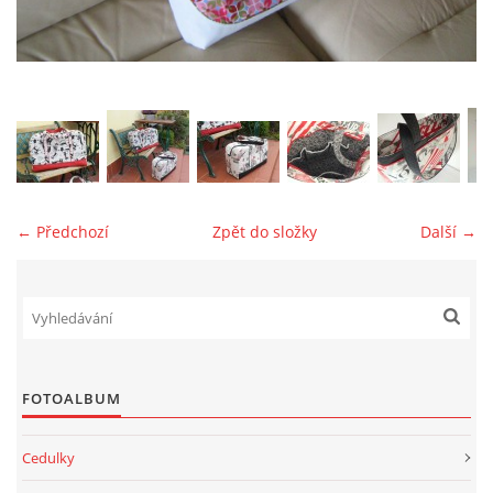
jk-laguna@seznam.cz
© 2025 eStránky.cz
← Předchozí
Zpět do složky
Další →
FOTOALBUM
Cedulky