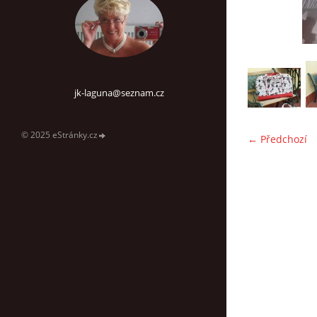
jk-laguna@seznam.cz
© 2025 eStránky.cz
← Předchozí