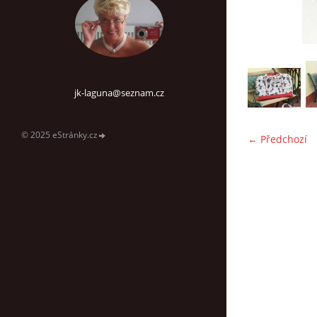
jk-laguna@seznam.cz
© 2025 eStránky.cz
← Předchozí