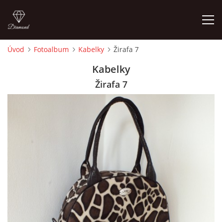
Úvod
Fotoalbum
Kabelky
Žirafa 7
ÚVOD
Kabelky
Žirafa 7
FOTOALBUM
CEDULKY
MOJE POSLEDNÍ PRÁCE