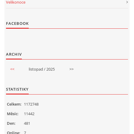
Velikonoce
FACEBOOK
ARCHIV
<<
listopad / 2025
>>
STATISTIKY
Celkem:
1172748
Měsíc:
11442
Den:
481
Online:
7