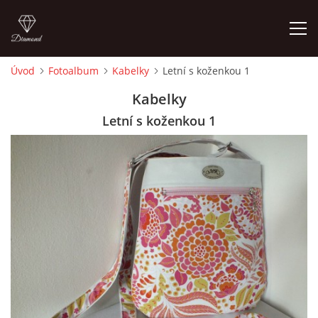
Úvod
Fotoalbum
Kabelky
Letní s koženkou 1
ÚVOD
Kabelky
Letní s koženkou 1
FOTOALBUM
CEDULKY
MOJE POSLEDNÍ PRÁCE