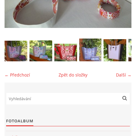
jk-laguna@seznam.cz
© 2025 eStránky.cz
← Předchozí
Zpět do složky
Další →
FOTOALBUM