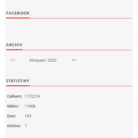
FACEBOOK
ARCHIV
<<
listopad / 2025
>>
STATISTIKY
Celkem:
1172214
Měsíc:
11008
Den:
193
Online:
1