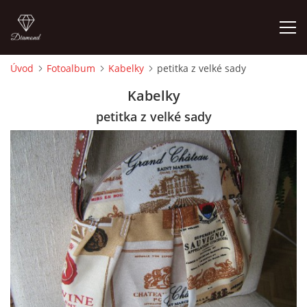
Úvod
Fotoalbum
Kabelky
petitka z velké sady
ÚVOD
Kabelky
petitka z velké sady
FOTOALBUM
CEDULKY
MOJE POSLEDNÍ PRÁCE