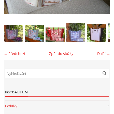
jk-laguna@seznam.cz
© 2025 eStránky.cz
← Předchozí
Zpět do složky
Další →
FOTOALBUM
Cedulky