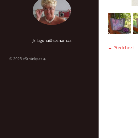
jk-laguna@seznam.cz
← Předchozí
© 2025 eStránky.cz