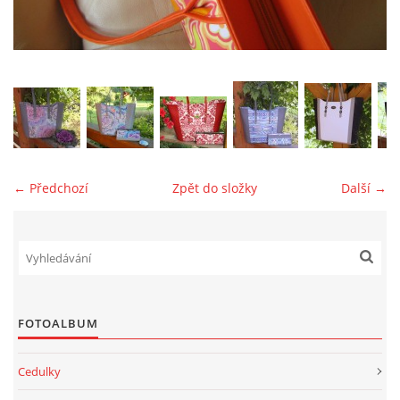
jk-laguna@seznam.cz
© 2025 eStránky.cz
← Předchozí
Zpět do složky
Další →
FOTOALBUM
Cedulky