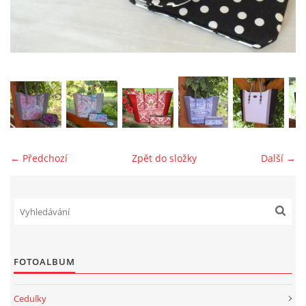
jk-laguna@seznam.cz
© 2025 eStránky.cz
← Předchozí
Zpět do složky
Další →
FOTOALBUM
Cedulky