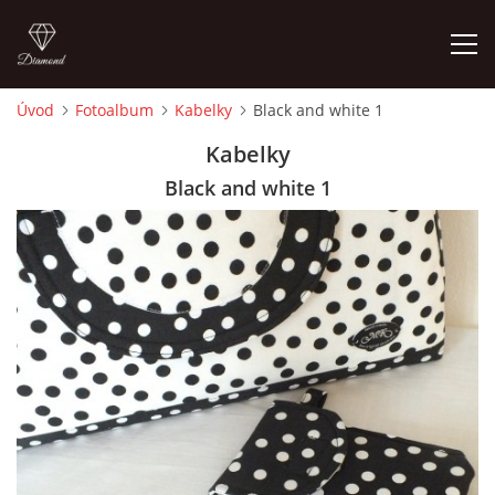
Úvod
Fotoalbum
Kabelky
Black and white 1
ÚVOD
Kabelky
Black and white 1
FOTOALBUM
CEDULKY
MOJE POSLEDNÍ PRÁCE