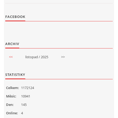
FACEBOOK
ARCHIV
<<
listopad / 2025
>>
STATISTIKY
Celkem:
1172124
Měsíc:
10941
Den:
145
Online:
4