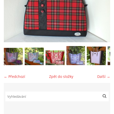
jk-laguna@seznam.cz
© 2025 eStránky.cz
← Předchozí
Zpět do složky
Další →