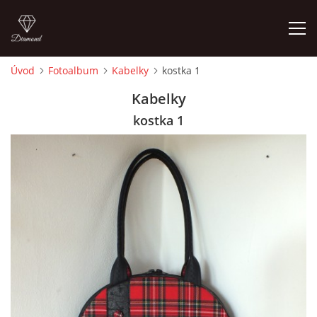
Úvod
Fotoalbum
Kabelky
kostka 1
ÚVOD
Kabelky
kostka 1
FOTOALBUM
CEDULKY
MOJE POSLEDNÍ PRÁCE