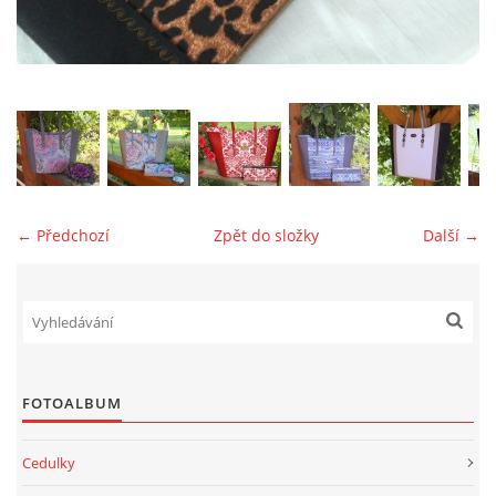
jk-laguna@seznam.cz
© 2025 eStránky.cz
← Předchozí
Zpět do složky
Další →
FOTOALBUM
Cedulky