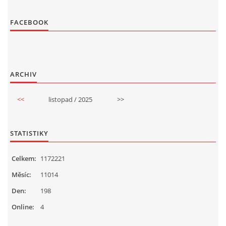
FACEBOOK
ARCHIV
<<
listopad / 2025
>>
STATISTIKY
Celkem:
1172221
Měsíc:
11014
Den:
198
Online:
4