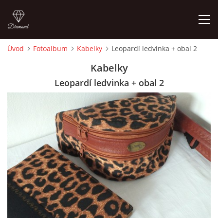
Úvod
Fotoalbum
Kabelky
Leopardí ledvinka + obal 2
ÚVOD
Kabelky
Leopardí ledvinka + obal 2
FOTOALBUM
CEDULKY
MOJE POSLEDNÍ PRÁCE