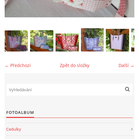
jk-laguna@seznam.cz
© 2025 eStránky.cz
← Předchozí
Zpět do složky
Další →
FOTOALBUM
Cedulky