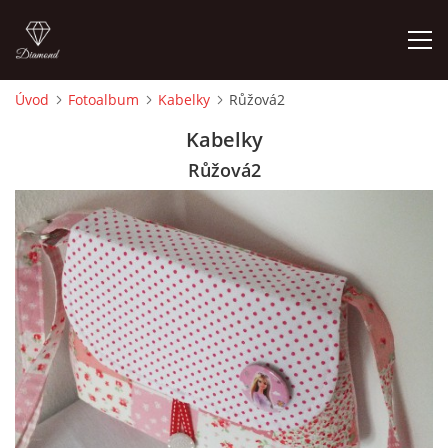
Úvod
Fotoalbum
Kabelky
Růžová2
ÚVOD
Kabelky
Růžová2
FOTOALBUM
CEDULKY
MOJE POSLEDNÍ PRÁCE