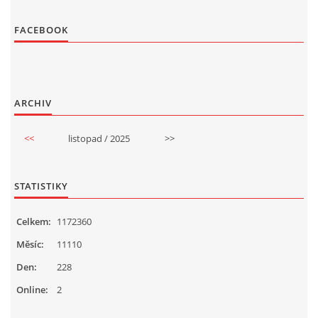
FACEBOOK
ARCHIV
<<
listopad / 2025
>>
STATISTIKY
Celkem:
1172360
Měsíc:
11110
Den:
228
Online:
2