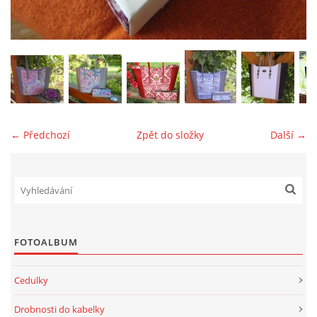
jk-laguna@seznam.cz
© 2025 eStránky.cz
← Předchozí
Zpět do složky
Další →
FOTOALBUM
Cedulky
Drobnosti do kabelky