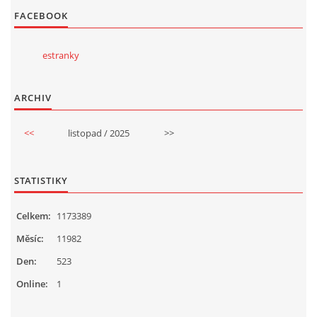
FACEBOOK
estranky
ARCHIV
<<
listopad / 2025
>>
STATISTIKY
Celkem:
1173389
Měsíc:
11982
Den:
523
Online:
1