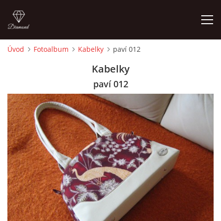
Úvod
Fotoalbum
Kabelky
paví 012
ÚVOD
Kabelky
paví 012
FOTOALBUM
CEDULKY
MOJE POSLEDNÍ PRÁCE