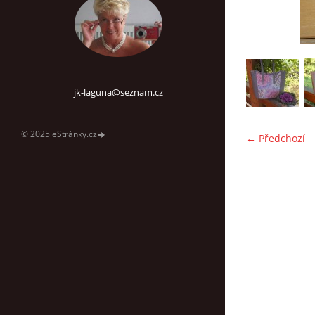
jk-laguna@seznam.cz
© 2025 eStránky.cz
← Předchozí